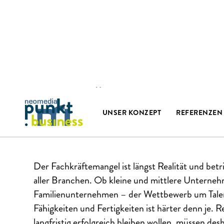
FACHKRÄFTEBINDUNG D
STANDORTMARKETING – E
UNSER KONZEPT
REFERENZEN
STRATEGISCHER WEG FÜR
Der Fachkräftemangel ist längst Realität und bet
aller Branchen. Ob kleine und mittlere Untern
Familienunternehmen – der Wettbewerb um Talen
Fähigkeiten und Fertigkeiten ist härter denn je. R
langfristig erfolgreich bleiben wollen, müssen desh