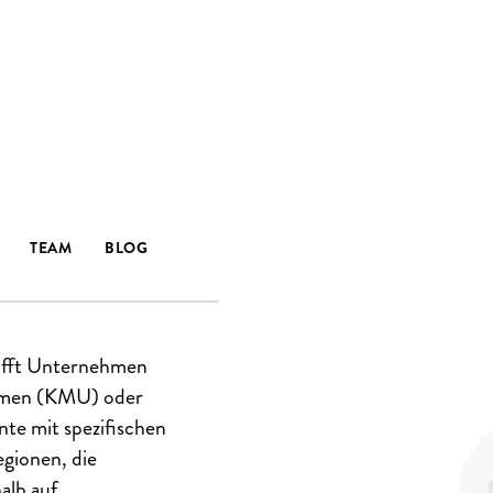
URCH
IN
TEAM
BLOG
 REGIONEN
rifft Unternehmen
ehmen (KMU) oder
te mit spezifischen
egionen, die
alb auf