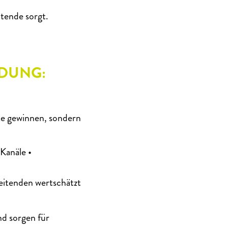
itende sorgt.
NDUNG:
te gewinnen, sondern
Kanäle •
eitenden wertschätzt
nd sorgen für