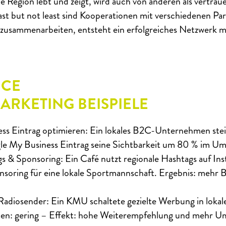
e Region lebt und zeigt, wird auch von anderen als vertra
 but not least sind Kooperationen mit verschiedenen Par
usammenarbeiten, entsteht ein erfolgreiches Netzwerk mi
ICE
RKETING BEISPIELE
ss Eintrag optimieren: Ein lokales B2C-Unternehmen stei
le My Business Eintrag seine Sichtbarkeit um 80 % im Um
s & Sponsoring: Ein Café nutzt regionale Hashtags auf Ins
nsoring für eine lokale Sportmannschaft. Ergebnis: mehr 
Radiosender: Ein KMU schaltete gezielte Werbung in loka
ten: gering – Effekt: hohe Weiterempfehlung und mehr Um