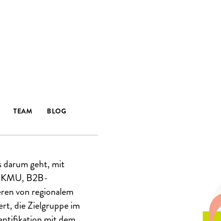
TING MIT
IRTSCHAFT
TEAM
BLOG
s darum geht, mit
de KMU, B2B-
ren von regionalem
ert, die Zielgruppe im
entifikation mit dem