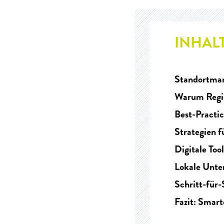
INHAL
Standortmar
Warum Regio
Best-Practi
Strategien f
Digitale Too
Lokale Unte
Schritt-für-
Fazit: Smart