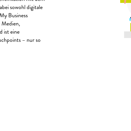
bei sowohl digitale
 My Business
e Medien,
 ist eine
uchpoints – nur so
.